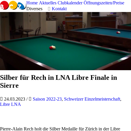
Home
Aktuelles
Clubkalender
Öffnungszeiten/Preise
Diverses
Kontakt
Silber für Rech in LNA Libre Finale in
Sierre
24.03.2023
/
Saison 2022-23
,
Schweizer Einzelmeisterschaft
,
Libre LNA
Pierre-Alain Rech holt die Silber Medaille für Zürich in der Libre