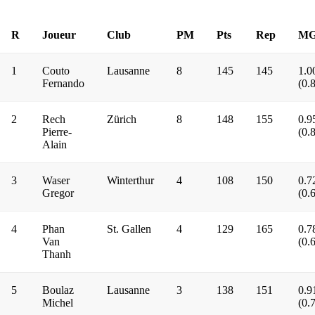
R
Joueur
Club
PM
Pts
Rep
M
1
Couto
Lausanne
8
145
145
1.0
Fernando
(0.
2
Rech
Zürich
8
148
155
0.9
Pierre-
(0.
Alain
3
Waser
Winterthur
4
108
150
0.7
Gregor
(0.
4
Phan
St. Gallen
4
129
165
0.7
Van
(0.
Thanh
5
Boulaz
Lausanne
3
138
151
0.9
Michel
(0.