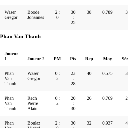
Waser
Boode
2 :
30
38
0.789
3
Gregor
Johannes
0
:
25
Phan Van Thanh
Joueur
1
Joueur 2
PM
Pts
Rep
Moy
Sér
Phan
Waser
0 :
23
40
0.575
3
Van
Gregor
2
:
Thanh
28
Phan
Rech
0 :
20
26
0.769
2
Van
Pierre-
2
:
Thanh
Alain
30
Phan
Boulaz
2 :
30
32
0.937
4