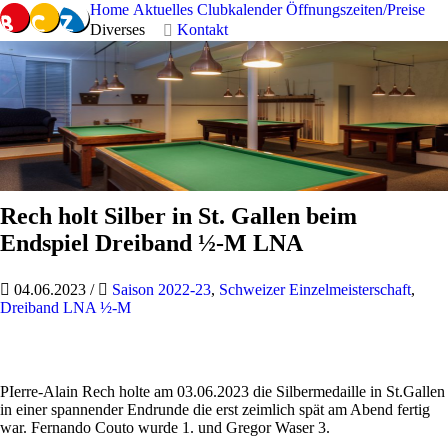
Home
Aktuelles
Clubkalender
Öffnungszeiten/Preise
Diverses
Kontakt
Rech holt Silber in St. Gallen beim
Endspiel Dreiband ½-M LNA
04.06.2023
/
Saison 2022-23
,
Schweizer Einzelmeisterschaft
,
Dreiband LNA ½-M
PIerre-Alain Rech holte am 03.06.2023 die Silbermedaille in St.Gallen
in einer spannender Endrunde die erst zeimlich spät am Abend fertig
war. Fernando Couto wurde 1. und Gregor Waser 3.