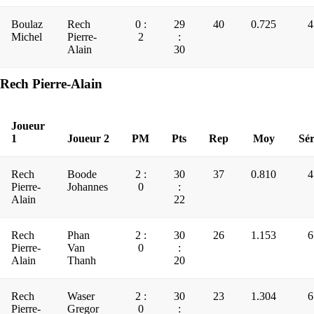
Boulaz
Rech
0 :
29
40
0.725
4
Michel
Pierre-
2
:
Alain
30
Rech Pierre-Alain
Joueur
1
Joueur 2
PM
Pts
Rep
Moy
Sér
Rech
Boode
2 :
30
37
0.810
4
Pierre-
Johannes
0
:
Alain
22
Rech
Phan
2 :
30
26
1.153
6
Pierre-
Van
0
:
Alain
Thanh
20
Rech
Waser
2 :
30
23
1.304
6
Pierre-
Gregor
0
: