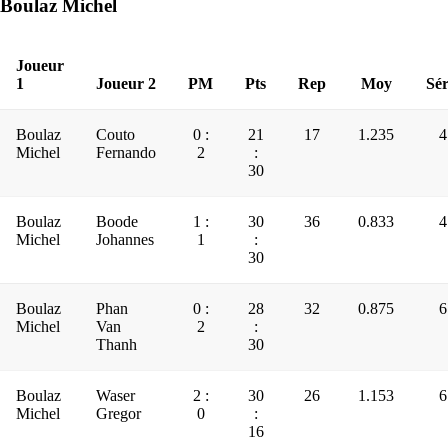
Boulaz Michel
Joueur
1
Joueur 2
PM
Pts
Rep
Moy
Sér
Boulaz
Couto
0 :
21
17
1.235
4
Michel
Fernando
2
:
30
Boulaz
Boode
1 :
30
36
0.833
4
Michel
Johannes
1
:
30
Boulaz
Phan
0 :
28
32
0.875
6
Michel
Van
2
:
Thanh
30
Boulaz
Waser
2 :
30
26
1.153
6
Michel
Gregor
0
:
16