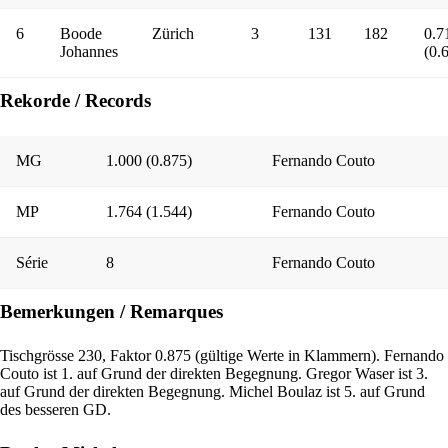
6
Boode
Zürich
3
131
182
0.7
Johannes
(0.
Rekorde / Records
MG
1.000 (0.875)
Fernando Couto
MP
1.764 (1.544)
Fernando Couto
Série
8
Fernando Couto
Bemerkungen / Remarques
Tischgrösse 230, Faktor 0.875 (gültige Werte in Klammern). Fernando
Couto ist 1. auf Grund der direkten Begegnung. Gregor Waser ist 3.
auf Grund der direkten Begegnung. Michel Boulaz ist 5. auf Grund
des besseren GD.