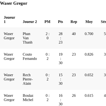
Waser Gregor
Joueur
1
Joueur 2
PM
Pts
Rep
Moy
Sér
Waser
Phan
2 :
28
40
0.700
5
Gregor
Van
0
:
Thanh
23
Waser
Couto
0 :
19
23
0.826
3
Gregor
Fernando
2
:
30
Waser
Rech
0 :
15
23
0.652
3
Gregor
Pierre-
2
:
Alain
30
Waser
Boulaz
0 :
16
26
0.615
4
Gregor
Michel
2
:
30