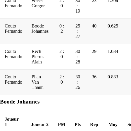
Couto
Waser
2 :
30
23
1.304
Fernando
Gregor
0
:
19
Couto
Boode
0 :
25
40
0.625
Fernando
Johannes
2
:
27
Couto
Rech
2 :
30
29
1.034
Fernando
Pierre-
0
:
Alain
28
Couto
Phan
2 :
30
36
0.833
Fernando
Van
0
:
Thanh
26
Boode Johannes
Joueur
1
Joueur 2
PM
Pts
Rep
Moy
S