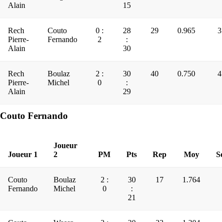
Alain
15
Rech
Couto
0 :
28
29
0.965
3
Pierre-
Fernando
2
:
Alain
30
Rech
Boulaz
2 :
30
40
0.750
4
Pierre-
Michel
0
:
Alain
29
Couto Fernando
Joueur
Joueur 1
2
PM
Pts
Rep
Moy
S
Couto
Boulaz
2 :
30
17
1.764
Fernando
Michel
0
:
21